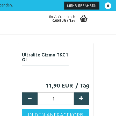
Kundenlogin
standen.
MEHR ERFAHREN
Ihr Anfragekorb
0,00 EUR
Ultralite Gizmo TKC1
GI
Konto erstellen
11,90 EUR
Passwort vergessen?