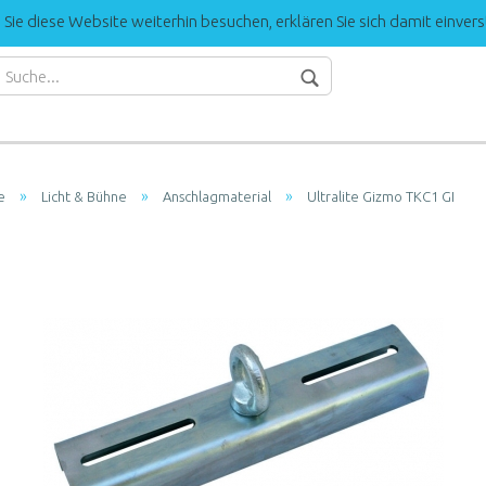
ie diese Website weiterhin besuchen, erklären Sie sich damit einver
»
»
»
e
Licht & Bühne
Anschlagmaterial
Ultralite Gizmo TKC1 GI